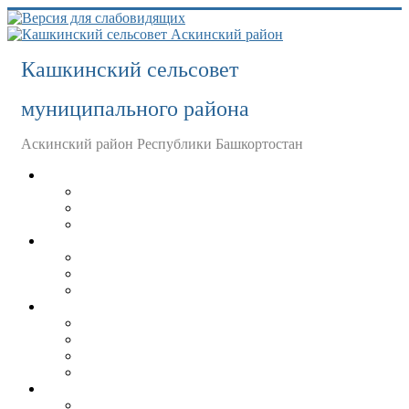
Кашкинский сельсовет
муниципального района
Аскинский район Республики Башкортостан
Главная
История
Население
Организации
Совет
Депутаты
План работы совета
Сведения о доходах депутатов
Администрация
Администрация
Справка о главе
Положение об администрации
План работы администрации
Муниципальная служба
Сведения о доходах муниципальных служащих